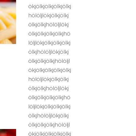
ökjölkjölkjölkjölkj
hölöljlökjölkjölkj
ölkjölkjhölöljlökj
ölkjölkjölkjölkjhö
löljlökjölkjölkjölkj
ölkjhölöljlökjölkj
ölkjölkjölkjhölöljl
ökjölkjölkjölkjölkj
hölöljlökjölkjölkj
ölkjölkjhölöljlökj
ölkjölkjölkjölkjhö
löljlökjölkjölkjölkj
ölkjhölöljlökjölkj
ölkjölkjölkjhölöljl
ökjölkjölkjölkjölkj